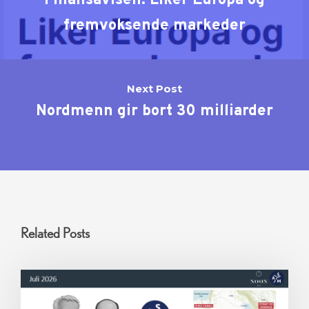
Finansavisen: Liker Europa og
fremvoksende markeder
Next Post
Nordmenn gir bort 30 milliarder
Related Posts